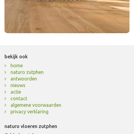
periodiek onderhoud? Klik hieronder voor tips en
adviezen
lees meer
bekijk ook
home
naturo zutphen
antwoorden
nieuws
actie
contact
algemene voorwaarden
privacy verklaring
naturo vloeren zutphen