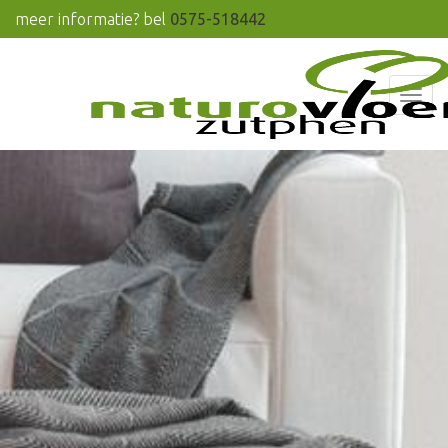
meer informatie? bel
0575-518442
Men