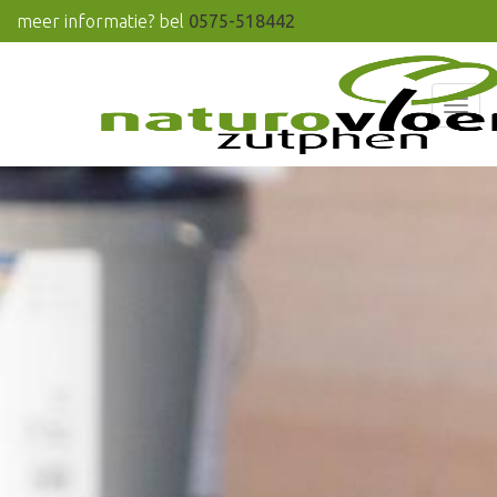
meer informatie? bel
0575-518442
Men