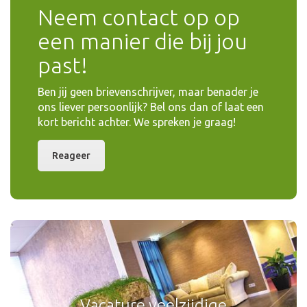
Neem contact op op
een manier die bij jou
past!
Ben jij geen brievenschrijver, maar benader je
ons liever persoonlijk? Bel ons dan of laat een
kort bericht achter. We spreken je graag!
Reageer
Veelzijdige verkoper gezocht!
Wij zoeken een veelzijdige verkoper!
Wil jij een afwisselende baan in de vloerenbranche?
Vacature veelzijdige